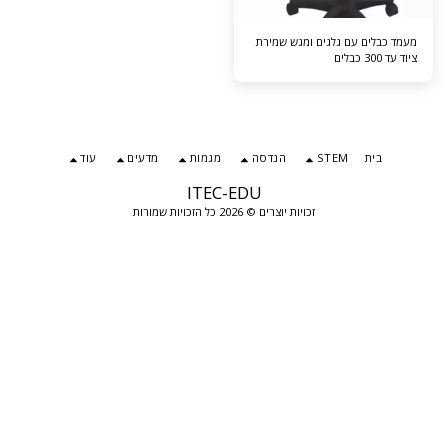
מירת
נדסה
מגמות
מדעים
עוד
ITEC-EDU
20 כל הזכויות שמורות