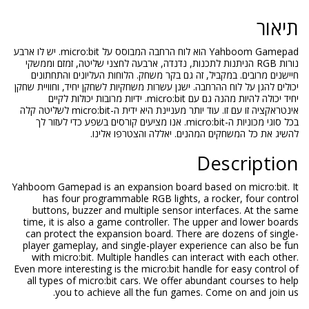
Yahboom Gamepad הוא לוח הרחבה המבוסס על micro:bit. יש לו ארבע
לתכנות, נדנדה, ארבעה לחצני שליטה, זמזם וממשקי
 גם בקר משחק. הלוחות העליונים והתחתונים
 ישנן עשרות משחקיות לשחקן יחיד, וחוויית שחקן
יחיד יכולה להיות מהנה גם עם micro:bit. ידיות מרובות יכולות לקיים
אינטראקציה זו עם זו. עוד יותר מעניינת היא ידית ה-micro:bit לשליטה קלה
בכל סוגי מכוניות ה-micro:bit. אנו מציעים קורסים בשפע כדי לעזור לך
ם. יאללה והצטרפו אלינו.
Yahboom Gamepad is an expansion board 
has four programmable RGB lights,
buttons, buzzer and multiple sensor
time, it is also a game controller. Th
can protect the expansion board. The
player gameplay, and single-player ex
with micro:bit. Multiple handles can 
Even more interesting is the micro:bit ha
all types of micro:bit cars. We offer 
you to achieve all the fun gam