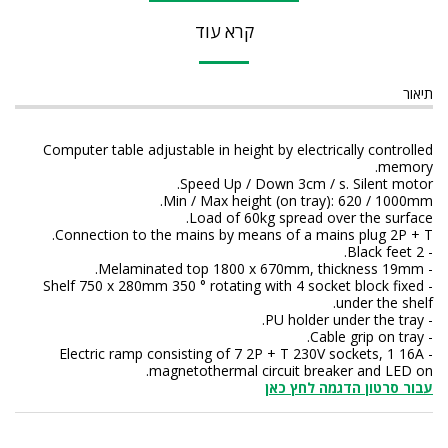
קרא עוד
תיאור
Computer table adjustable in height by electrically controlled
memory.
Speed Up / Down 3cm / s. Silent motor.
Min / Max height (on tray): 620 / 1000mm.
Load of 60kg spread over the surface.
Connection to the mains by means of a mains plug 2P + T.
- 2 Black feet.
- Melaminated top 1800 x 670mm, thickness 19mm.
750 x 280mm 350 ° rotating with 4 socket block fixed
- Shelf
under the shelf.
- PU holder under the tray.
- Cable grip on tray.
- Electric ramp consisting of 7 2P + T 230V sockets, 1 16A
magnetothermal circuit breaker and LED on.
עבור סרטון הדגמה לחץ כאן