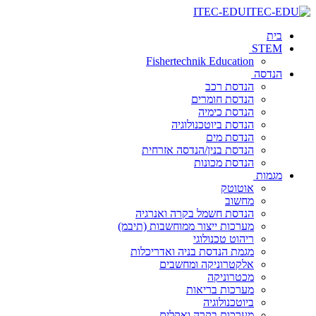
ITEC-EDU
בית
STEM
Fishertechnik Education
הנדסה
הנדסת רכב
הנדסת חומרים
הנדסת כימיה
הנדסת ביוטכנולוגיה
הנדסת מים
הנדסת בנין/הנדסה אזרחית
הנדסת מכונות
מגמות
אוטוטק
מחשוב
הנדסת חשמל בקרה ואנרגיה
מערכות ייצור ממוחשבות (תיבמ)
ריהוט טכנולוגי
מגמת הנדסת בניה ואדריכלות
אלקטרוניקה ומחשבים
מכטרוניקה
מערכות בריאות
ביוטכנולוגיה
מערכות בקרה ואקלים