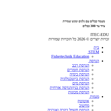
מעמד כבלים עם גלגים ומגש שמירת
ציוד עד 300 כבלים
ITEC-EDU
זכויות יוצרים © 2026 כל הזכויות שמורות
בית
STEM
Fishertechnik Education
הנדסה
הנדסת רכב
הנדסת חומרים
הנדסת כימיה
הנדסת ביוטכנולוגיה
הנדסת מים
הנדסת בנין/הנדסה אזרחית
הנדסת מכונות
מגמות
אוטוטק
מחשוב
הנדסת חשמל בקרה ואנרגיה