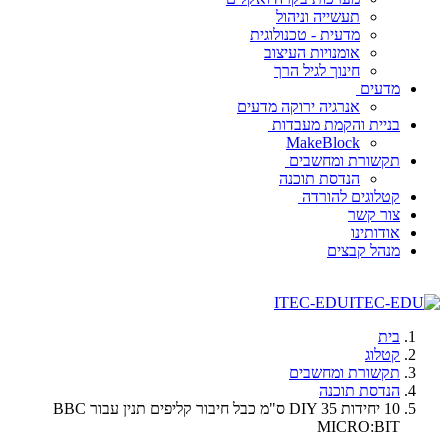
תעשייה וניהול
מדעית - טכנולוגית
אומנויות העיצוב
חינוך לגיל הרך
מדעים
אנרגיה ירוקה מדעים
בניית והקמת מעבדות
MakeBlock
תקשורת ומחשבים
הנדסת תוכנה
קטלוגים להורדה
צור קשר
אודותינו
מנהל קבצים
ITEC-EDU
בית
קטלוג
תקשורת ומחשבים
הנדסת תוכנה
10 יחידות DIY 35 ס"מ כבל חיבור קליפים תנין עבור BBC
MICRO:BIT