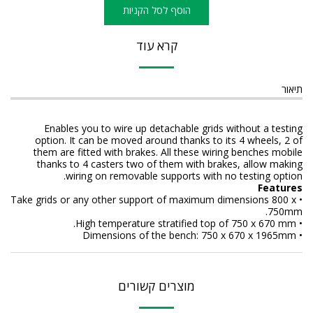
הוסף לסל הקניות
קרא עוד
תיאור
Enables you to wire up detachable grids without a testing
option. It can be moved around thanks to its 4 wheels, 2 of
them are fitted with brakes. All these wiring benches mobile
thanks to 4 casters two of them with brakes, allow making
wiring on removable supports with no testing option.
Features
• Take grids or any other support of maximum dimensions 800 x
750mm.
• High temperature stratified top of 750 x 670 mm.
• Dimensions of the bench: 750 x 670 x 1965mm
מוצרים קשורים